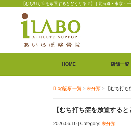
【むち打ち症を放置するとどうなる？】 | 北海道・東京
HOME
店舗一覧
Blog記事一覧
>
未分類
> 【むち打
【むち打ち症を放置すると
2026.06.10 | Category:
未分類